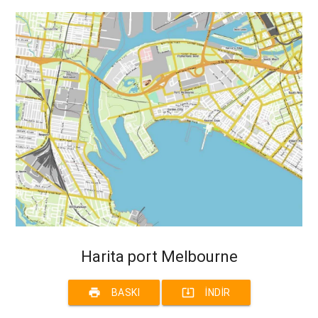
Harita port Melbourne
print
system_update_alt
BASKI
İNDIR