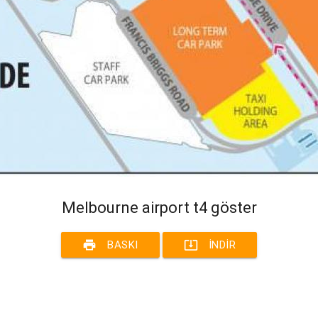
Melbourne airport t4 göster
print
system_update_alt
BASKI
İNDIR