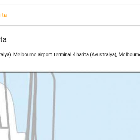
ita
ta
lya). Melbourne airport terminal 4 harita (Avustralya), Melbourne 