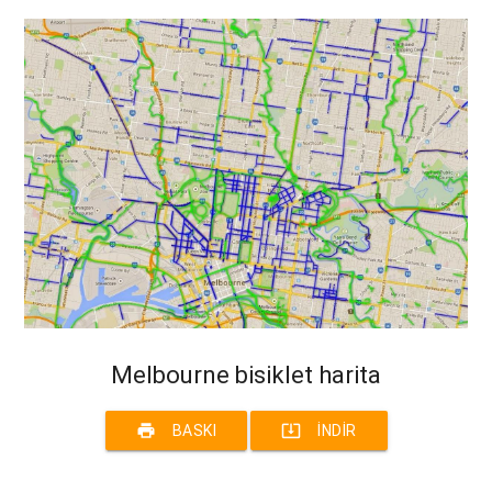
Melbourne bisiklet harita
print
system_update_alt
BASKI
İNDIR