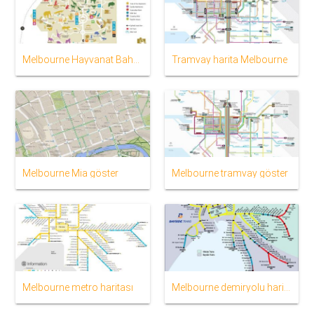
Melbourne Hayvanat Bahçesi harita
Tramvay harita Melbourne
Melbourne Mia göster
Melbourne tramvay göster
Melbourne metro haritası
Melbourne demiryolu haritası