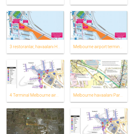
3 restoranlar, havaalanı Haritayı göster
Melbourne airport terminal 4 harita
4 Terminal Melbourne airport göster
Melbourne havaalanı Park göster