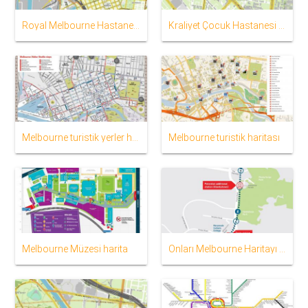
Royal Melbourne Hastanesi harita
Kraliyet Çocuk Hastanesi harita
Melbourne turistik yerler haritası
Melbourne turistik haritası
Melbourne Müzesi harita
Onları Melbourne Haritayı göster