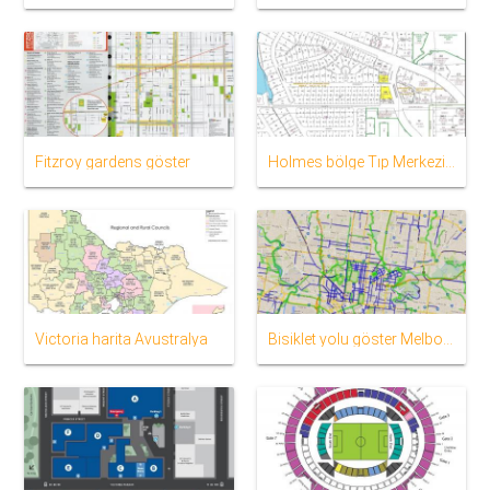
Fitzroy gardens göster
Holmes bölge Tıp Merkezi harita
Victoria harita Avustralya
Bisiklet yolu göster Melbourne