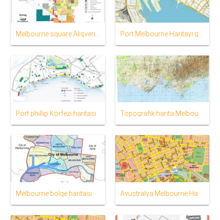
Melbourne square Alışveriş Merkezi harita
Port Melbourne Haritayı göster
Port phillip Körfezi haritası
Topografik harita Melbourne
Melbourne bölge haritası
Avustralya Melbourne Haritayı göster